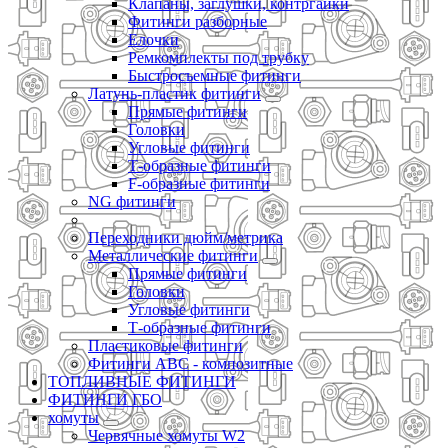
Клапаны, заглушки, контргайки
Фитинги разборные
Елочки
Ремкомплекты под трубку
Быстросъемные фитинги
Латунь-пластик фитинги
Прямые фитинги
Головки
Угловые фитинги
Т-образные фитинги
F-образные фитинги
NG фитинги
Переходники дюйм/метрика
Металлические фитинги
Прямые фитинги
Головки
Угловые фитинги
Т-образные фитинги
Пластиковые фитинги
Фитинги ABC - композитные
ТОПЛИВНЫЕ ФИТИНГИ
ФИТИНГИ ГБО
хомуты
Червячные хомуты W2