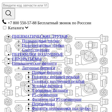
+7 800 550-57-88
Бесплатный звонок по Росссии
Каталоги
ПНЕВМАТИЧЕСКИЕ ТРУБКИ
Полиамидные трубки
Полиуретановые трубки
Сопутствующее
ПЕРЕКИДКИ ВОЗДУШНЫЕ
ЕВРОРАЗЪЁМЫ
Пневматические фитинги
Латунные фитинги
Прямые фитинги
Головки с внешней резьбой
Головки с внутренней резьбой
Угловые фитинги
Т-образные фитинги
P5-соединения
Фитинги под P5-соединение
Переходники
Фитинги переходники под трубку