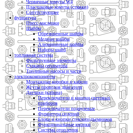
Червячные хомуты W4
Пластиковые хомуты (стяжки)
Сопутствующее
фурнитура
Пресс-масленки
Шайбы
Обрезиненные шайбы
Медные шайбы
Алюминиевые шайбы
Наборы шайб
топливная система
Фильтрующие элементы
Стаканы сепаратора
Топливные насосы и части
электрокомпоненты
Монтажные коробки и кабели
Жгуты проводов двигателя
Датчики (кабина)
Переключатели и кнопки световых
приборов
Переключатели подрулевые
Фурнитура сидений
Блоки и кнопки стеклоподъемников
Функциональные кнопки
Система отопления