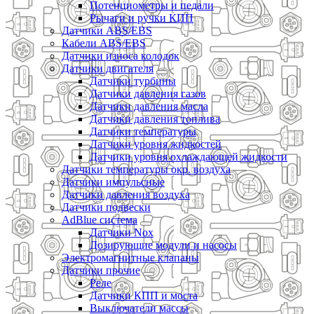
Потенциометры и педали
Рычаги и ручки КПП
Датчики ABS/EBS
Кабели ABS/EBS
Датчики износа колодок
Датчики двигателя
Датчики турбины
Датчики давления газов
Датчики давления масла
Датчики давления топлива
Датчики температуры
Датчики уровня жидкостей
Датчики уровня охлаждающей жидкости
Датчики температуры окр. воздуха
Датчики импульсные
Датчики давления воздуха
Датчики подвески
AdBlue система
Датчики Nox
Дозирующие модули и насосы
Электромагнитные клапаны
Датчики прочие
Реле
Датчики КПП и моста
Выключатели массы